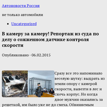
Автоновости Россия
не только автомобили
Uncategorized
В камеру за камеру! Репортаж из суда по
делу о сожженном датчике контроля
скорости
Опубликовано
·
06.02.2015
Сразу все это напоминало
веселую шутку: выдрать из
земли опору с камерой
скорости, вывезти в лес и
сжечь корпус. Но когда
двое мужчин оказались за
решеткой, им было уже не до смеха. Обвиняемым