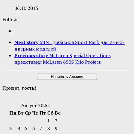
06.10.2015
Follow:
Next story
MINI добавила Sport Pack для 3- и 5-
дверных моделей
Previous story
McLaren Special Operations
представил McLaren 650S Kilo Project
Привет, гость!
Август 2026
Пн
Вт
Ср
Чт
Пт
Сб
Вс
1
2
3
4
5
6
7
8
9