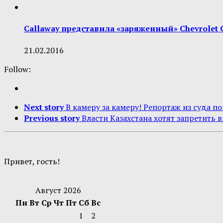
Callaway представила «заряженный» Chevrolet
21.02.2016
Follow:
Next story
В камеру за камеру! Репортаж из суда п
Previous story
Власти Казахстана хотят запретить 
Привет, гость!
Август 2026
Пн
Вт
Ср
Чт
Пт
Сб
Вс
1
2